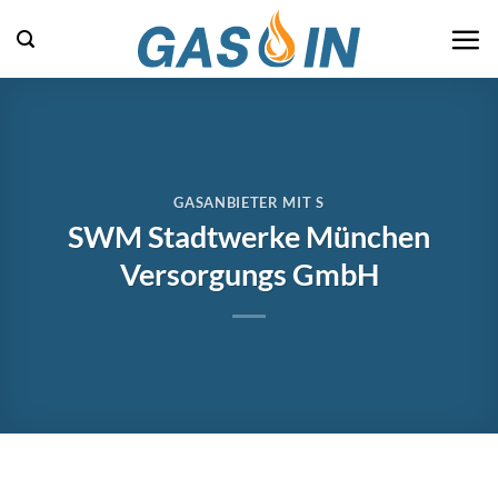
Zum
Inhalt
springen
GASANBIETER MIT S
SWM Stadtwerke München
Versorgungs GmbH