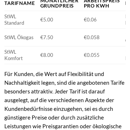
MONATLICHER
ARBEITSPREIS
TARIFNAME
B
GRUNDPREIS
PRO KWH
StWL
Ke
€5.00
€0.06
Standard
Mi
10
StWL Ökogas
€7.50
€0.058
Qu
StWL
1
€8.00
€0.055
Komfort
Pr
Für Kunden, die Wert auf Flexibilität und
Nachhaltigkeit legen, sind die angebotenen Tarife
besonders attraktiv. Jeder Tarif ist darauf
ausgelegt, auf die verschiedenen Aspekte der
Kundenbedürfnisse einzugehen, sei es durch
günstigere Preise oder durch zusätzliche
Leistungen wie Preisgarantien oder ökologische