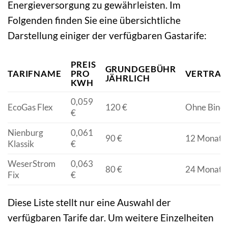
Energieversorgung zu gewährleisten. Im
Folgenden finden Sie eine übersichtliche
Darstellung einiger der verfügbaren Gastarife:
PREIS
GRUNDGEBÜHR
TARIFNAME
PRO
VERTRAG
JÄHRLICH
KWH
0,059
EcoGas Flex
120 €
Ohne Bind
€
Nienburg
0,061
90 €
12 Monate
Klassik
€
WeserStrom
0,063
80 €
24 Monate
Fix
€
Diese Liste stellt nur eine Auswahl der
verfügbaren Tarife dar. Um weitere Einzelheiten