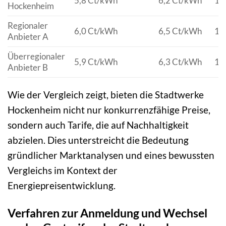
5,8 Ct/kWh
6,2 Ct/kWh
1.
Hockenheim
Regionaler
6,0 Ct/kWh
6,5 Ct/kWh
1.
Anbieter A
Überregionaler
5,9 Ct/kWh
6,3 Ct/kWh
1.
Anbieter B
Wie der Vergleich zeigt, bieten die Stadtwerke
Hockenheim nicht nur konkurrenzfähige Preise,
sondern auch Tarife, die auf Nachhaltigkeit
abzielen. Dies unterstreicht die Bedeutung
gründlicher Marktanalysen und eines bewussten
Vergleichs im Kontext der
Energiepreisentwicklung.
Verfahren zur Anmeldung und Wechsel