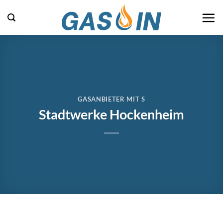
Zum
Inhalt
springen
GASANBIETER MIT S
Stadtwerke Hockenheim