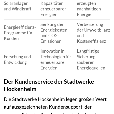
Solaranlagen
Kapazitäten
erzeugten
und Windkraft
erneuerbarer
nachhaltigen
Energien
Energie
Senkung der
Verbesserung
Energieeffizienz-
Energiekosten
der Umweltbilanz
Programme für
und CO2-
und
Kunden
Emissionen
Kosteneffizienz
Innovation in
Langfristige
Forschung und
Technologien für
Sicherung
Entwicklung
erneuerbare
sauberer
Energien
Energiequellen
Der Kundenservice der Stadtwerke
Hockenheim
Die Stadtwerke Hockenheim legen großen Wert
auf ausgezeichneten Kundensupport, der