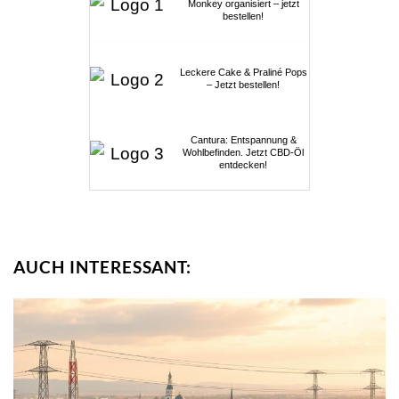
Monkey organisiert – jetzt
bestellen!
Leckere Cake & Praliné Pops
– Jetzt bestellen!
Cantura: Entspannung &
Wohlbefinden. Jetzt CBD-Öl
entdecken!
AUCH INTERESSANT: