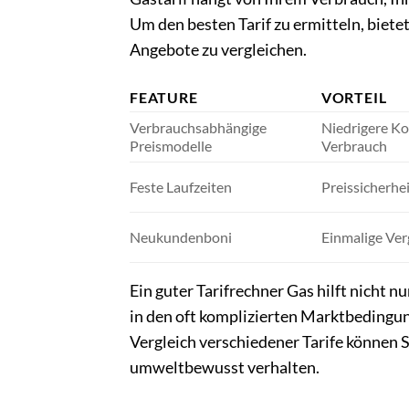
Um den besten Tarif zu ermitteln, bietet
Angebote zu vergleichen.
FEATURE
VORTEIL
Verbrauchsabhängige
Niedrigere Ko
Preismodelle
Verbrauch
Feste Laufzeiten
Preissicherhei
Neukundenboni
Einmalige Ve
Ein guter Tarifrechner Gas hilft nicht n
in den oft komplizierten Marktbedingun
Vergleich verschiedener Tarife können Si
umweltbewusst verhalten.