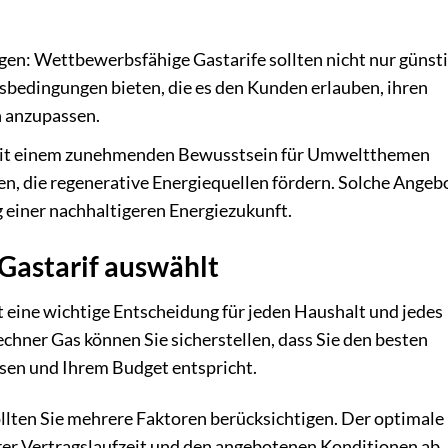
en: Wettbewerbsfähige Gastarife sollten nicht nur günst
gsbedingungen bieten, die es den Kunden erlauben, ihren
n anzupassen.
 Mit einem zunehmenden Bewusstsein für Umweltthemen
fen, die regenerative Energiequellen fördern. Solche Angeb
ng einer nachhaltigeren Energiezukunft.
Gastarif auswählt
t eine wichtige Entscheidung für jeden Haushalt und jedes
chner Gas können Sie sicherstellen, dass Sie den besten
sen und Ihrem Budget entspricht.
llten Sie mehrere Faktoren berücksichtigen. Der optimale
rer Vertragslaufzeit und den angebotenen Konditionen ab.