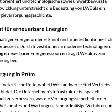
eit orientiert und technologische sowie umweltbewusste
twicklung unterstreicht die Bedeutung von LWE als ein
rgieversorgungsgeschichte.
t für erneuerbare Energien
altiger Energieformen erkannt und arbeitet kontinuierlic
erbessern. Durch Investitionen in moderne Technologien 
ng erneuerbarer Energieressourcen trägt LWE aktiv zum
nung bei.
orgung in Prüm
 eine kritische Rolle, wobei LWE Landwerke Eifel Vertriebs-
ldet. Die Unternehmen’s Infrastruktur ist speziell
keit zu verbessern, was die Versorgungssicherheit in der
liche Updates und Wartungen standardmäßige Verfahren, u