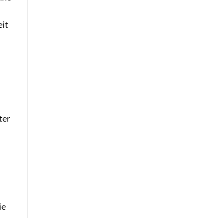
eit
ter
ie