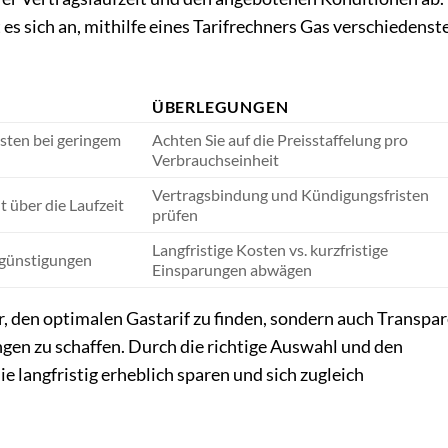
 es sich an, mithilfe eines Tarifrechners Gas verschiedenst
ÜBERLEGUNGEN
sten bei geringem
Achten Sie auf die Preisstaffelung pro
Verbrauchseinheit
Vertragsbindung und Kündigungsfristen
t über die Laufzeit
prüfen
Langfristige Kosten vs. kurzfristige
rgünstigungen
Einsparungen abwägen
ur, den optimalen Gastarif zu finden, sondern auch Transpa
gen zu schaffen. Durch die richtige Auswahl und den
e langfristig erheblich sparen und sich zugleich