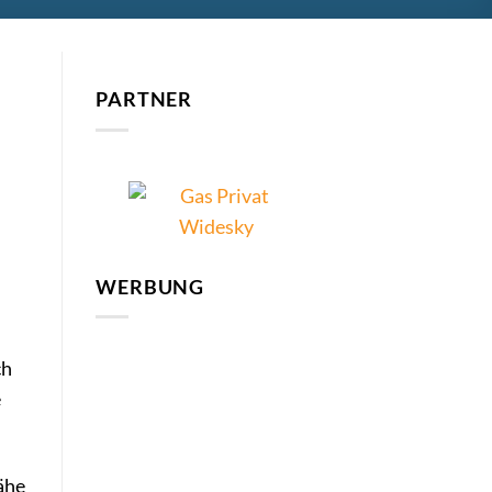
PARTNER
WERBUNG
ch
e
ähe