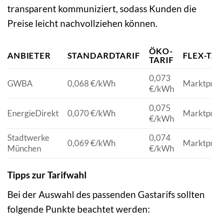
transparent kommuniziert, sodass Kunden die
Preise leicht nachvollziehen können.
ÖKO-
ANBIETER
STANDARDTARIF
FLEX-TA
TARIF
0,073
GWBA
0,068 €/kWh
Marktpre
€/kWh
0,075
EnergieDirekt
0,070 €/kWh
Marktpre
€/kWh
Stadtwerke
0,074
0,069 €/kWh
Marktpre
München
€/kWh
Tipps zur Tarifwahl
Bei der Auswahl des passenden Gastarifs sollten
folgende Punkte beachtet werden: