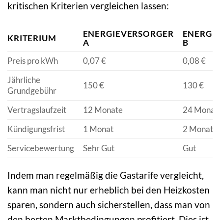
kritischen Kriterien vergleichen lassen:
ENERGIEVERSORGER
ENERGI
KRITERIUM
A
B
Preis pro kWh
0,07 €
0,08 €
Jährliche
150 €
130 €
Grundgebühr
Vertragslaufzeit
12 Monate
24 Monat
Kündigungsfrist
1 Monat
2 Monate
Servicebewertung
Sehr Gut
Gut
Indem man regelmäßig die Gastarife vergleicht,
kann man nicht nur erheblich bei den Heizkosten
sparen, sondern auch sicherstellen, dass man von
den besten Marktbedingungen profitiert. Dies ist