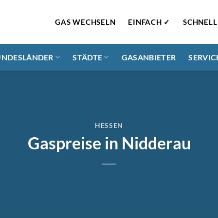
GAS WECHSELN
EINFACH ✓
SCHNELL
UNDESLÄNDER
STÄDTE
GASANBIETER
SERVIC
HESSEN
Gaspreise in Nidderau