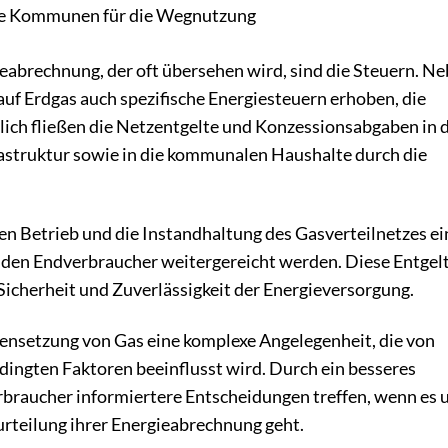
ie Kommunen für die Wegnutzung
ieabrechnung, der oft übersehen wird, sind die Steuern. N
f Erdgas auch spezifische Energiesteuern erhoben, die
tzlich fließen die Netzentgelte und Konzessionsabgaben in 
astruktur sowie in die kommunalen Haushalte durch die
den Betrieb und die Instandhaltung des Gasverteilnetzes ei
n den Endverbraucher weitergereicht werden. Diese Entgel
 Sicherheit und Zuverlässigkeit der Energieversorgung.
nsetzung von Gas eine komplexe Angelegenheit, die von
ingten Faktoren beeinflusst wird. Durch ein besseres
rbraucher informiertere Entscheidungen treffen, wenn es
urteilung ihrer Energieabrechnung geht.