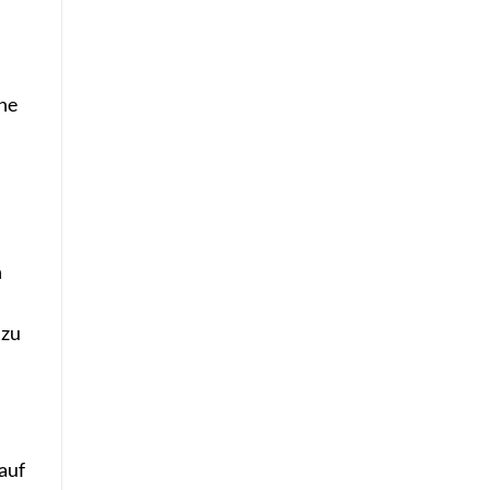
he
n
 zu
auf