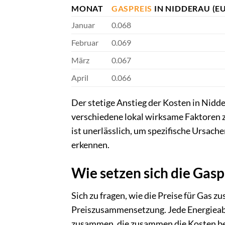
MONAT
GASPREIS
IN NIDDERAU (E
Januar
0.068
Februar
0.069
März
0.067
April
0.066
Der stetige Anstieg der Kosten in Nid
verschiedene lokal wirksame Faktoren 
ist unerlässlich, um spezifische Ursac
erkennen.
Wie setzen sich die Gas
Sich zu fragen, wie die Preise für Gas 
Preiszusammensetzung. Jede Energieabr
zusammen, die zusammen die Kosten be