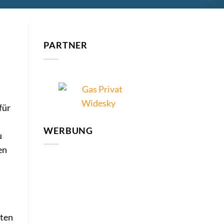
n
PARTNER
für
WERBUNG
u
en
hten