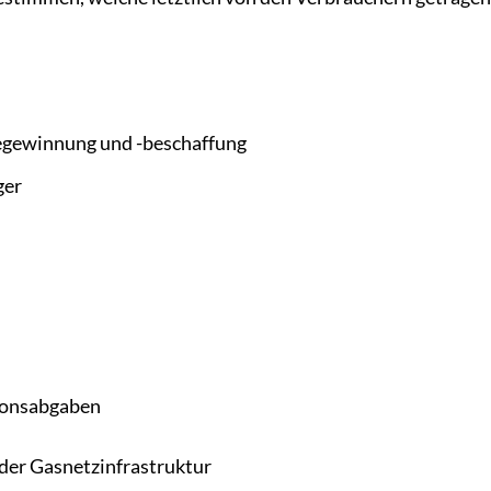
iegewinnung und -beschaffung
ger
ionsabgaben
der Gasnetzinfrastruktur