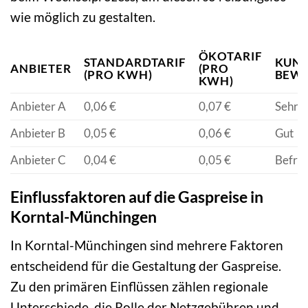
wie möglich zu gestalten.
ÖKOTARIF
STANDARDTARIF
KUND
ANBIETER
(PRO
(PRO KWH)
BEW
KWH)
Anbieter A
0,06 €
0,07 €
Sehr G
Anbieter B
0,05 €
0,06 €
Gut
Anbieter C
0,04 €
0,05 €
Befri
Einflussfaktoren auf die Gaspreise in
Korntal-Münchingen
In Korntal-Münchingen sind mehrere Faktoren
entscheidend für die Gestaltung der Gaspreise.
Zu den primären Einflüssen zählen regionale
Unterschiede, die Rolle der Netzgebühren und