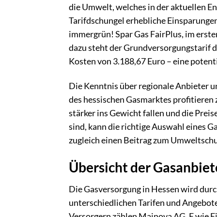
die Umwelt, welches in der aktuellen En
Tarifdschungel erhebliche Einsparungen 
immergrün! Spar Gas FairPlus, im ersten
dazu steht der Grundversorgungstarif 
Kosten von 3.188,67 Euro – eine potent
Die Kenntnis über regionale Anbieter u
des hessischen Gasmarktes profitieren 
stärker ins Gewicht fallen und die Prei
sind, kann die richtige Auswahl eines G
zugleich einen Beitrag zum Umweltschut
Übersicht der Gasanbiet
Die Gasversorgung in Hessen wird durch 
unterschiedlichen Tarifen und Angebot
Versorgern zählen Mainova AG, E wie Ei