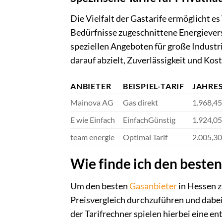
Die Vielfalt der Gastarife ermöglicht es
Bedürfnisse zugeschnittene Energiever
speziellen Angeboten für große Industr
darauf abzielt, Zuverlässigkeit und Kos
ANBIETER
BEISPIEL-TARIF
JAHRES
Mainova AG
Gas direkt
1.968,45
E wie Einfach
EinfachGünstig
1.924,05
team energie
Optimal Tarif
2.005,30
Wie finde ich den beste
Um den besten
Gasanbieter
in Hessen z
Preisvergleich durchzuführen und dabei 
der Tarifrechner spielen hierbei eine en