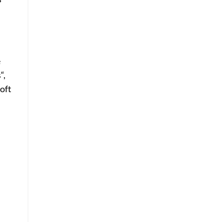
e
“,
oft