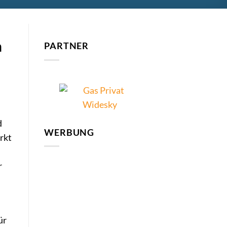
n
PARTNER
d
WERBUNG
rkt
r
ür