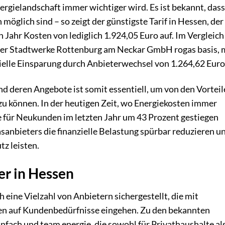
ergielandschaft immer wichtiger wird. Es ist bekannt, dass
möglich sind – so zeigt der günstigste Tarif in Hessen, der
 Jahr Kosten von lediglich 1.924,05 Euro auf. Im Vergleich
der Stadtwerke Rottenburg am Neckar GmbH rogas basis, 
ielle Einsparung durch Anbieterwechsel von 1.264,62 Euro
nd deren Angebote ist somit essentiell, um von den Vortei
zu können. In der heutigen Zeit, wo Energiekosten immer
se für Neukunden im letzten Jahr um 43 Prozent gestiegen
asanbieters die finanzielle Belastung spürbar reduzieren u
z leisten.
er in Hessen
eine Vielzahl von Anbietern sichergestellt, die mit
en auf Kundenbedürfnisse eingehen. Zu den bekannten
nfach und team energie, die sowohl für Privathaushalte al