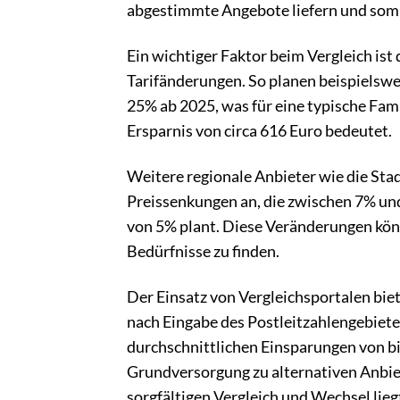
abgestimmte Angebote liefern und somi
Ein wichtiger Faktor beim Vergleich ist
Tarifänderungen. So planen beispielsw
25% ab 2025, was für eine typische Fami
Ersparnis von circa 616 Euro bedeutet.
Weitere regionale Anbieter wie die St
Preissenkungen an, die zwischen 7% un
von 5% plant. Diese Veränderungen könn
Bedürfnisse zu finden.
Der Einsatz von Vergleichsportalen bie
nach Eingabe des Postleitzahlengebiete
durchschnittlichen Einsparungen von bi
Grundversorgung zu alternativen Anbiet
sorgfältigen Vergleich und Wechsel lieg