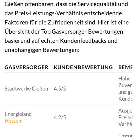
Gießen offenbaren, dass die Servicequalität und
das Preis-Leistungs-Verhältnis entscheidende
Faktoren für die Zufriedenheit sind. Hier ist eine
Übersicht der Top Gasversorger Bewertungen
basierend auf echten Kundenfeedbacks und
unabhängigen Bewertungen:
GASVERSORGER
KUNDENBEWERTUNG
BEME
Hohe
Zuverläs
Stadtwerke Gießen
4.5/5
und gut
Kundens
Ausgeze
Energieland
4.2/5
Preis-Le
Hessen
Verhältn
Engagem