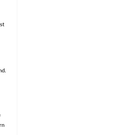
st
nd.
f
rn