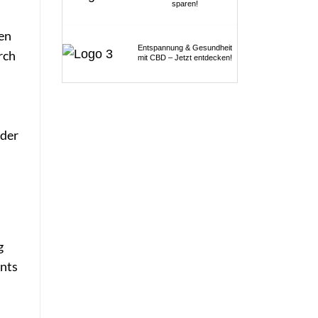
sparen!
en
Entspannung & Gesundheit
rch
mit CBD – Jetzt entdecken!
 der
g
ents