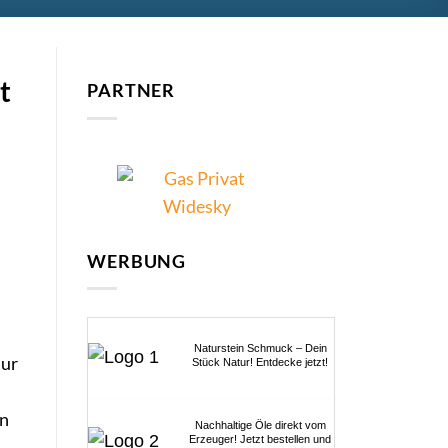
t
PARTNER
WERBUNG
Naturstein Schmuck – Dein
nur
Stück Natur! Entdecke jetzt!
en
Nachhaltige Öle direkt vom
Erzeuger! Jetzt bestellen und