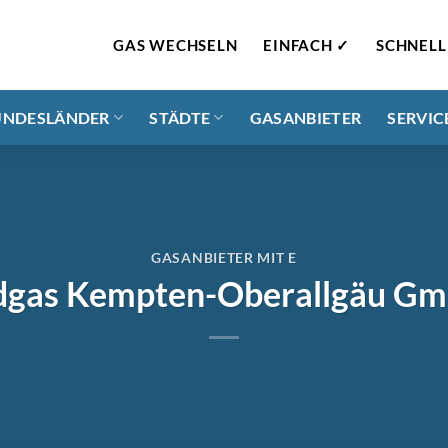
GAS WECHSELN
EINFACH ✓
SCHNELL
UNDESLÄNDER
STÄDTE
GASANBIETER
SERVIC
GASANBIETER MIT E
dgas Kempten-Oberallgäu G