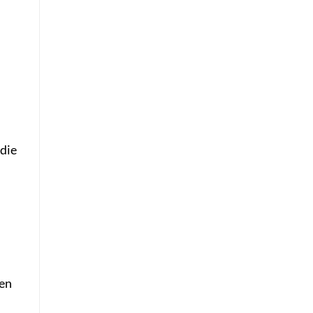
die
len