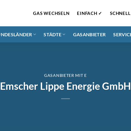
GAS WECHSELN
EINFACH ✓
SCHNELL
UNDESLÄNDER
STÄDTE
GASANBIETER
SERVIC
GASANBIETER MIT E
Emscher Lippe Energie GmbH