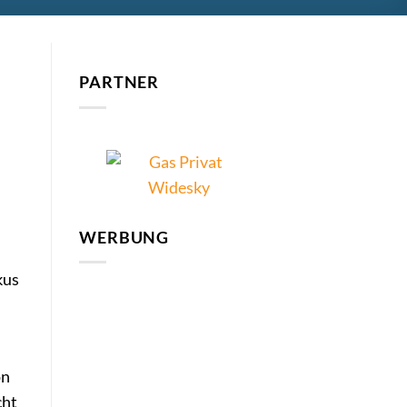
PARTNER
WERBUNG
kus
on
cht